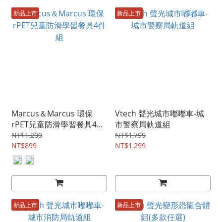
新品上市
新品上市
Marcus＆Marcus 環保
Vtech 聲光城市嘟嘟車-城
rPET兒童防滑學習餐具4件
市警察局軌道組
組
NT$1,200
NT$1,799
NT$899
NT$1,299
新品上市
新品上市