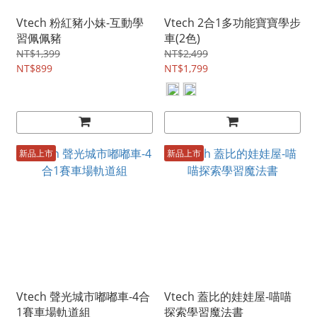
Vtech 粉紅豬小妹-互動學
Vtech 2合1多功能寶寶學步
習佩佩豬
車(2色)
NT$1,399
NT$2,499
NT$899
NT$1,799
新品上市
新品上市
Vtech 聲光城市嘟嘟車-4合
Vtech 蓋比的娃娃屋-喵喵
1賽車場軌道組
探索學習魔法書