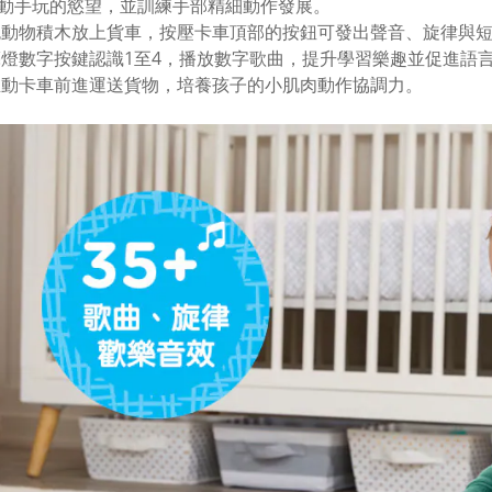
動手玩的慾望，並訓練手部精細動作發展。
色動物積木放上貨車，按壓卡車頂部的按鈕可發出聲音、旋律與
亮燈數字按鍵認識1至4，播放數字歌曲，提升學習樂趣並促進語
推動卡車前進運送貨物，培養孩子的小肌肉動作協調力。