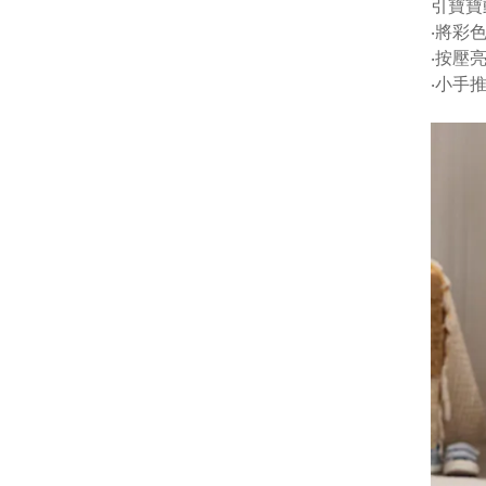
引寶寶
‧將彩
‧按壓
‧小手