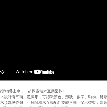
!將貨物疊上車，一起探索積木互動樂趣 !
積木設計有五面主題圖形，可認識顏色、形狀、數字、動物、昆
積木頂部動物鈕，可觸發積木互動配件旋轉扭動、發出聲響；疊