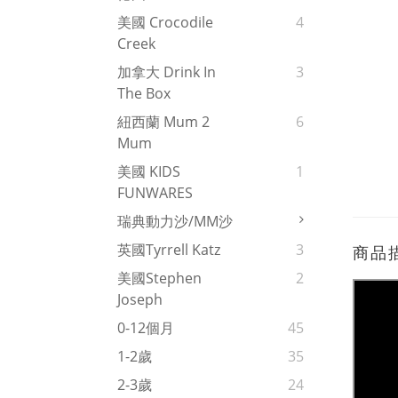
美國 Crocodile
4
Creek
加拿大 Drink In
3
The Box
紐西蘭 Mum 2
6
Mum
美國 KIDS
1
FUNWARES
瑞典動力沙/MM沙
英國Tyrrell Katz
3
商品
美國Stephen
2
Joseph
0-12個月
45
1-2歲
35
2-3歲
24