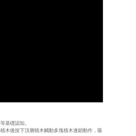
蟲等基礎認知。
高積木後按下頂層積木觸動多塊積木連鎖動作，吸