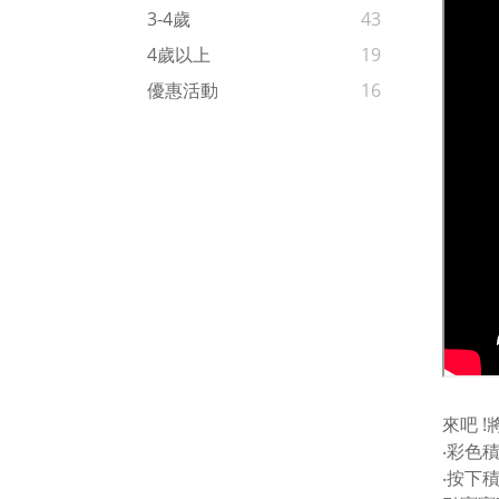
3-4歲
43
4歲以上
19
優惠活動
16
來吧 
‧彩色
‧按下