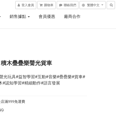
登入會員
購物車
聯絡我們
繁體中文
銷售據點
會員優惠
廠商合作
ch 積木疊疊樂聲光貨車
ch#聲光玩具#益智學習#互動#音樂#疊疊樂#貨車#
木#認知學習#精細動作#語言發展
店滿999免運費
99