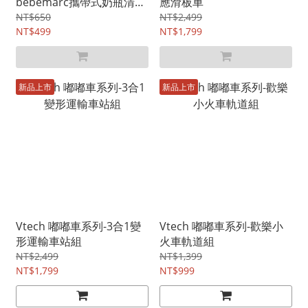
bebemarc攜帶式奶瓶清潔
應滑板車
刷具組
NT$650
NT$2,499
NT$499
NT$1,799
新品上市
新品上市
Vtech 嘟嘟車系列-3合1變
Vtech 嘟嘟車系列-歡樂小
形運輸車站組
火車軌道組
NT$2,499
NT$1,399
NT$1,799
NT$999