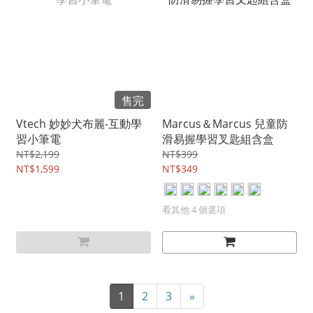
售完
Vtech 妙妙犬布麗-互動學
Marcus＆Marcus 兒童防
習小筆電
滑易握學習叉匙組含盒
NT$2,199
NT$399
NT$1,599
NT$349
看其他 4 個選項
1
2
3
»