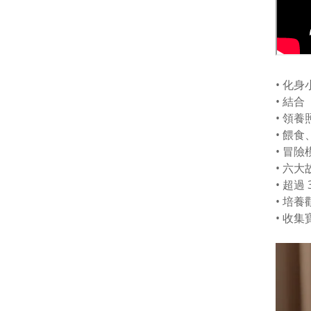
• 化
• 結
• 領
• 餵
• 冒
• 六
• 超
• 培
• 收