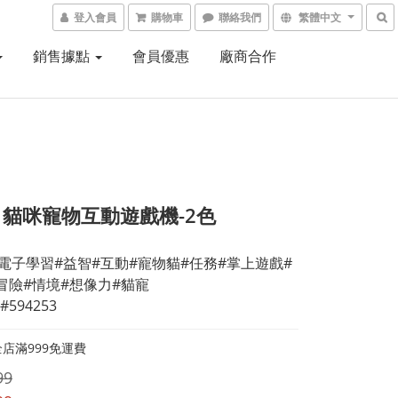
登入會員
購物車
聯絡我們
繁體中文
銷售據點
會員優惠
廠商合作
ch 貓咪寵物互動遊戲機-2色
ch#電子學習#益智#互動#寵物貓#任務#掌上遊戲#
冒險#情境#想像力#貓寵
#594253
店滿999免運費
99