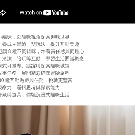
身小貓咪，以貓咪視角探索趣味世界
合「養成＋冒險」雙玩法，提升互動樂趣
養照顧 8 種不同貓咪，培養責任感與同理心
食、清潔、陪玩等互動，學習生活照護概念
險模式可攀爬、跳躍與探索貓咪城鎮
大故事任務，展開精彩貓咪冒險旅程
過 30 種互動遊戲與任務，挑戰更豐富
養觀察力、邏輯思考與探索能力
集寶藏與道具，體驗沉浸式貓咪生活