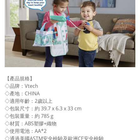
【產品規格】
◇品牌：Vtech
◇產地：CHINA
◇適用年齡：2歲以上
◇包裝尺寸：約 39.7 x 6.3 x 33 cm
◇包裝重量：約 785 g
◇材質：ABS塑膠+織物
◇使用電池：AA*2
◇通過美國ASTM安全檢驗及歐洲CE安全檢驗