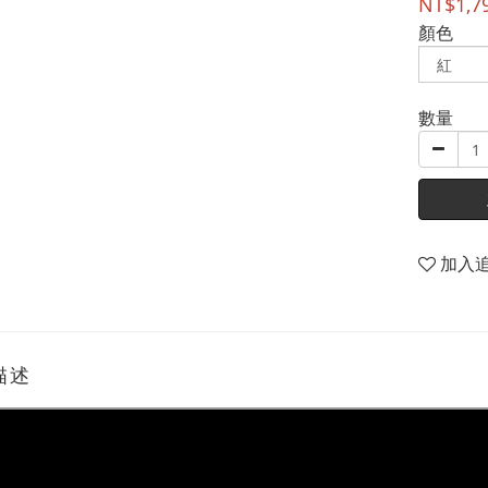
NT$1,7
顏色
數量
加入
描述