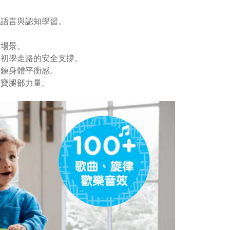
強語言與認知學習。
動場景。
寶初學走路的安全支撐。
鍛鍊身體平衡感。
寶寶腿部力量。