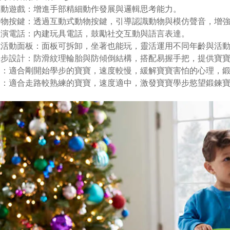
轉動遊戲：增進手部精細動作發展與邏輯思考能力。
動物按鍵：透過互動式動物按鍵，引導認識動物與模仿聲音，增
扮演電話：內建玩具電話，鼓勵社交互動與語言表達。
式活動面板：面板可拆卸，坐著也能玩，靈活運用不同年齡與活
學步設計：防滑紋理輪胎與防傾倒結構，搭配易握手把，提供寶
１：適合剛開始學步的寶寶，速度較慢，緩解寶寶害怕的心理，
２：適合走路較熟練的寶寶，速度適中，激發寶寶學步慾望鍛鍊