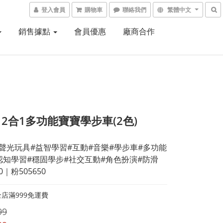
登入會員
購物車
聯絡我們
繁體中文
銷售據點
會員優惠
廠商合作
ch 2合1多功能寶寶學步車(2色)
ch#聲光玩具#益智學習#互動#音樂#學步車#多功能
#認知學習#穩固學步#社交互動#角色扮演#防滑
0｜粉505650
店滿999免運費
99