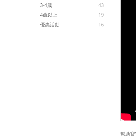
3-4歲
43
4歲以上
19
優惠活動
16
幫助寶