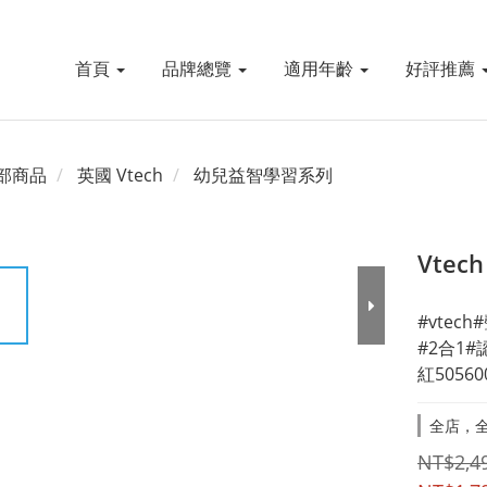
首頁
品牌總覽
適用年齡
好評推薦
部商品
英國 Vtech
幼兒益智學習系列
Vte
#vte
#2合1
紅50560
全店，全
NT$2,4