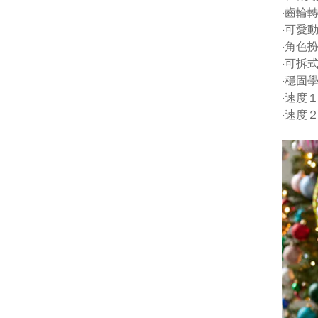
‧齒輪
‧可愛
‧角色
‧可拆
‧穩固
‧速度
‧速度