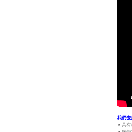
我們去
🔹具
🔹露