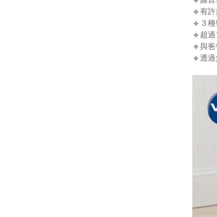
🔹有
🔹３
🔹超
🔹與
🔹透