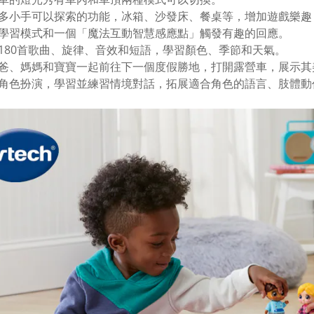
許多小手可以探索的功能，冰箱、沙發床、餐桌等，增加遊戲樂
種學習模式和一個「魔法互動智慧感應點」觸發有趣的回應。
過180首歌曲、旋律、音效和短語，學習顏色、季節和天氣。
爸爸、媽媽和寶寶一起前往下一個度假勝地，打開露營車，展示
過角色扮演，學習並練習情境對話，拓展適合角色的語言、肢體