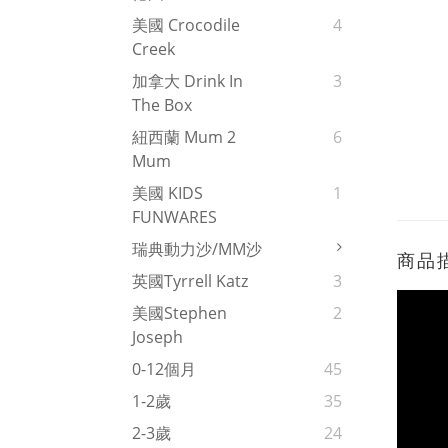
美國 Crocodile
4
Creek
加拿大 Drink In
3
The Box
紐西蘭 Mum 2
6
Mum
美國 KIDS
1
FUNWARES
瑞典動力沙/MM沙
商品
英國Tyrrell Katz
3
美國Stephen
2
Joseph
0-12個月
45
1-2歲
35
2-3歲
24