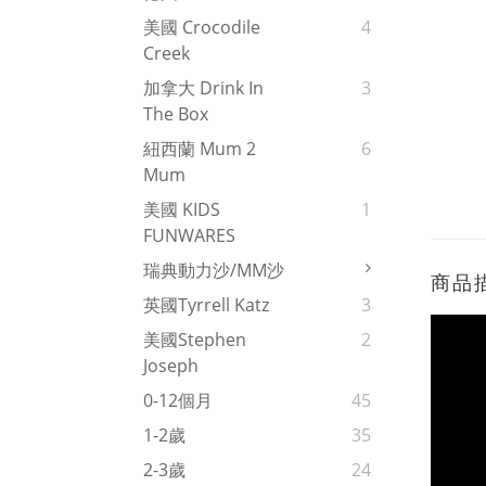
美國 Crocodile
4
Creek
加拿大 Drink In
3
The Box
紐西蘭 Mum 2
6
Mum
美國 KIDS
1
FUNWARES
瑞典動力沙/MM沙
商品
英國Tyrrell Katz
3
美國Stephen
2
Joseph
0-12個月
45
1-2歲
35
2-3歲
24