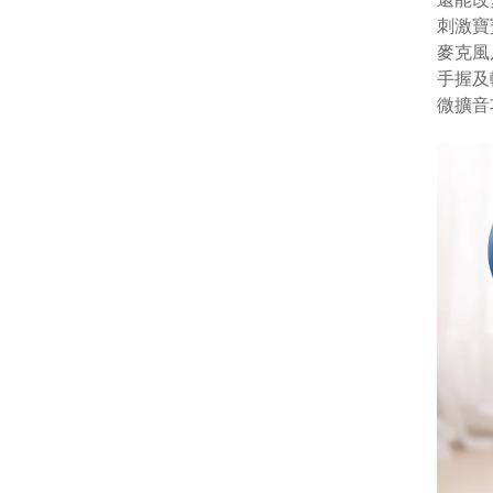
刺激寶
麥克風
手握及
微擴音