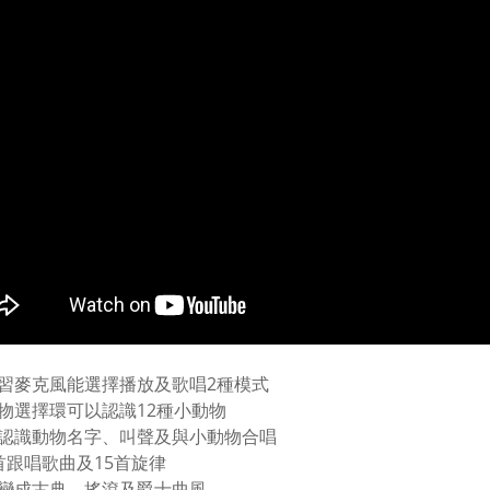
習麥克風能選擇播放及歌唱2種模式
物選擇環可以認識12種小動物
認識動物名字、叫聲及與小動物合唱
首跟唱歌曲及15首旋律
變成古典、搖滾及爵士曲風