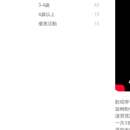
3-4歲
43
4歲以上
19
優惠活動
16
歡唱學
旋轉動
讓寶寶
一共3
還能改