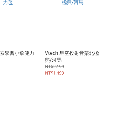
 探索學習小象健力
Vtech 星空投射音樂北極
熊/河馬
NT$2,199
NT$1,499