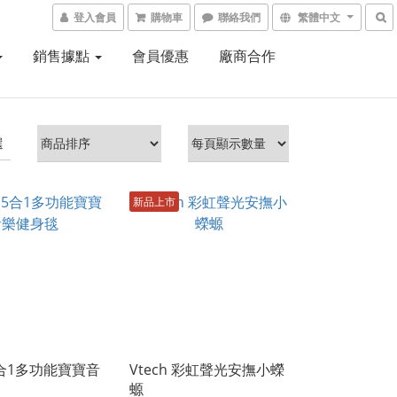
登入會員
購物車
聯絡我們
繁體中文
銷售據點
會員優惠
廠商合作
選
新品上市
 5合1多功能寶寶音
Vtech 彩虹聲光安撫小蠑
螈