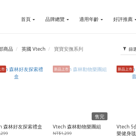
首頁
品牌總覽
適用年齡
好評推薦
部商品
英國 Vtech
寶寶安撫系列
篩
上市
新品上市
新品上市
售完
ech 森林好友探索禮盒
Vtech 森林動物樂團組
Vtech
樂健身毯
,299
NT$1,299