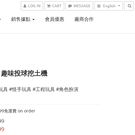
LOG IN
CART
MESSAGE
English
銷售據點
會員優惠
廠商合作
ch 趣味投球挖土機
玩具 #怪手玩具 #工程玩具 #角色扮演
9免運費 on order
99
99