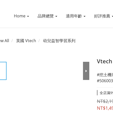
Home
品牌總覽
適用年齡
好評推薦
ew All
英國 Vtech
幼兒益智學習系列
Vte
#挖土機
#506003
全店滿99
NT$2,1
NT$1,4