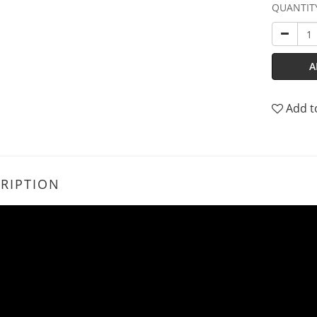
QUANTIT
A
Add t
RIPTION