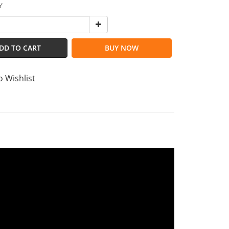
Y
DD TO CART
BUY NOW
o Wishlist