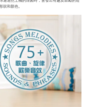
球通過挖土機的煙囪時，會發出有趣及鼓勵的短
形狀和顏色。