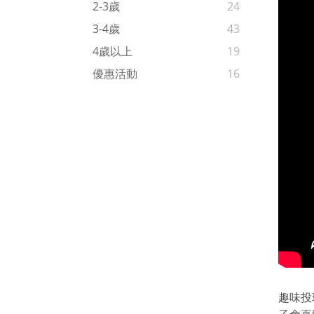
2-3歲
24
3-4歲
43
4歲以上
19
優惠活動
16
趣味投