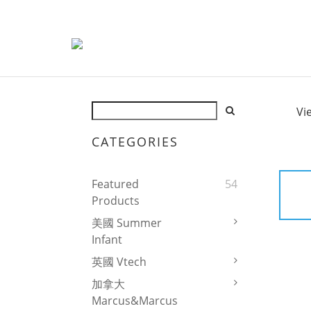
Vi
CATEGORIES
Featured
54
Products
美國 Summer
Infant
英國 Vtech
加拿大
Marcus&Marcus