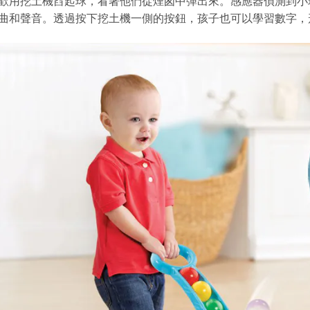
歡用挖土機舀起球，看著他們從煙囪中彈出來。感應器偵測到小
曲和聲音。透過按下挖土機一側的按鈕，孩子也可以學習數字，