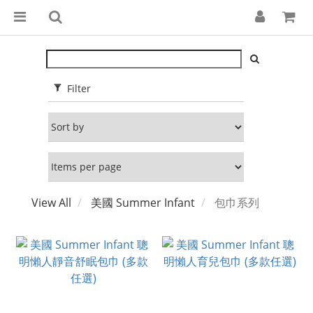
Filter
View All
美國 Summer Infant
包巾系列