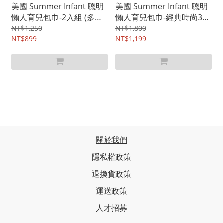
美國 Summer Infant 聰明
美國 Summer Infant 聰明
懶人育兒包巾-2入組 (多款
懶人育兒包巾-經典時尚3入
任選)
組
NT$1,250
NT$1,800
NT$899
NT$1,199
關於我們
隱私權政策
退換貨政策
運送政策
人才招募