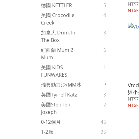
NT$7
德國 KETTLER
5
NT$5
美國 Crocodile
4
Creek
加拿大 Drink In
3
The Box
紐西蘭 Mum 2
6
Mum
美國 KIDS
1
FUNWARES
瑞典動力沙/MM沙
Vte
與小
英國Tyrrell Katz
3
NT$7
美國Stephen
2
NT$5
Joseph
0-12個月
45
1-2歲
35