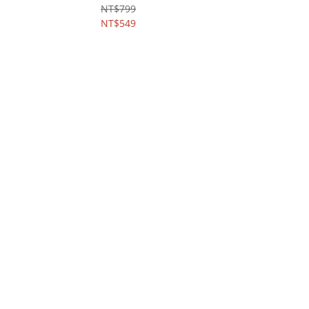
NT$799
NT$549