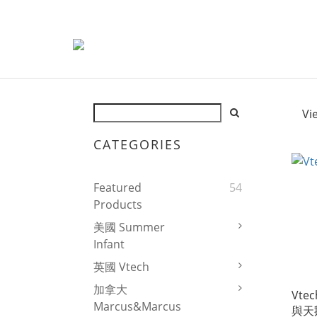
Vi
CATEGORIES
Featured
54
Products
美國 Summer
Infant
英國 Vtech
加拿大
Vte
Marcus&Marcus
與天