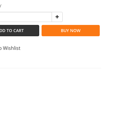
Y
DD TO CART
BUY NOW
o Wishlist