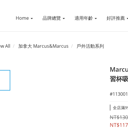
Home
品牌總覽
適用年齡
好評推薦
ew All
加拿大 Marcus&Marcus
戶外活動系列
Marc
習杯
#113001
全店滿99
NT$130
NT$117