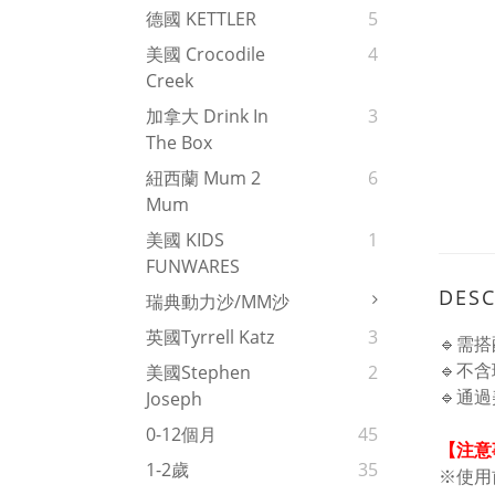
德國 KETTLER
5
美國 Crocodile
4
Creek
加拿大 Drink In
3
The Box
紐西蘭 Mum 2
6
Mum
美國 KIDS
1
FUNWARES
DESC
瑞典動力沙/MM沙
英國Tyrrell Katz
3
🔹需搭
🔹不
美國Stephen
2
🔹通
Joseph
0-12個月
45
【注意
1-2歲
35
※使用