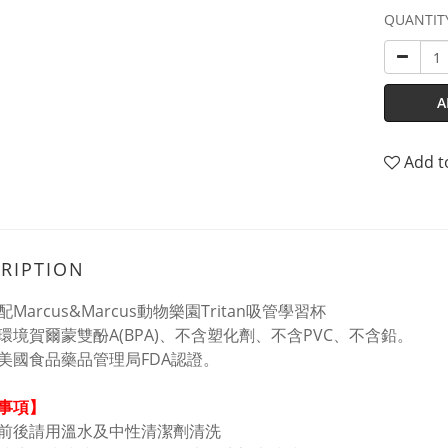
QUANTIT
A
Add t
RIPTION
配Marcus&Marcus動物樂園Tritan吸管學習杯
含環境賀爾蒙雙酚A(BPA)、不含塑化劑、不含PVC、不含鉛。
過美國食品藥品管理局FDA認證。
事項】
前後請用溫水及中性清潔劑清洗