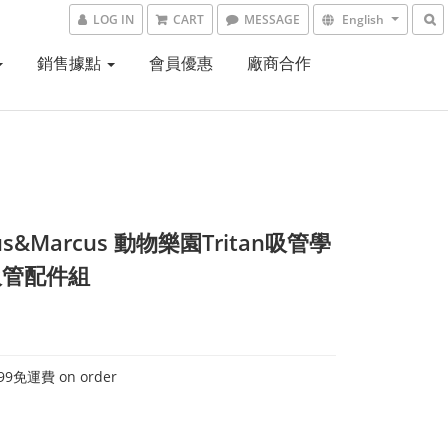
LOG IN
CART
MESSAGE
English
銷售據點
會員優惠
廠商合作
us&Marcus 動物樂園Tritan吸管學
吸管配件組
9免運費 on order