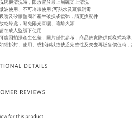
洗碗機清洗時，限放置於最上層碗架上清洗
微波使用、不可冷凍使用 ;可熱水及蒸氣消毒
吸嘴及矽膠墊圈若產生破損或鬆弛，請更換配件
放乾燥處，避免陽光直曬、遠離火源
請在成人監護下使用
可能因拍攝產生色差，圖片僅供參考，商品依實際供貨樣式為準
如經拆封、使用、或拆解以致缺乏完整性及失去再販售價值時，
TIONAL DETAILS
TOMER REVIEWS
iew for this product