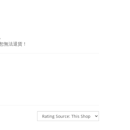
。
恕無法退貨！