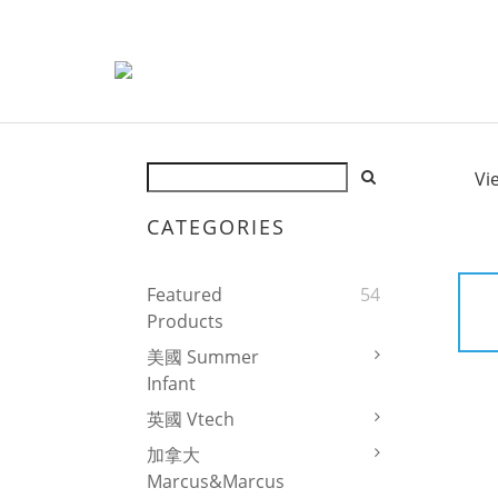
Vi
CATEGORIES
Featured
54
Products
美國 Summer
Infant
英國 Vtech
加拿大
Marcus&Marcus