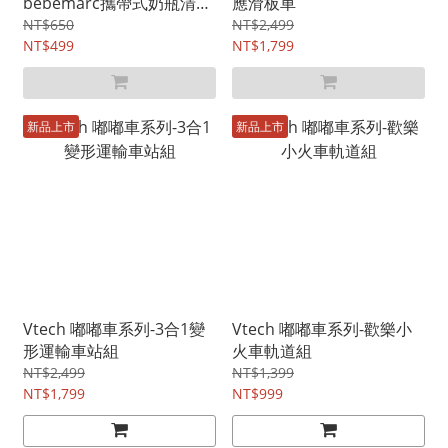
bebemarc攜帶式奶瓶清潔
應滑板車
刷具組
NT$650
NT$2,499
NT$499
NT$1,799
新品上市
新品上市
Vtech 嘟嘟車系列-3合1變
Vtech 嘟嘟車系列-歡樂小
形運輸車站組
火車軌道組
NT$2,499
NT$1,399
NT$1,799
NT$999