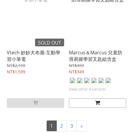
SOLD OUT
Vtech 妙妙犬布麗-互動學
Marcus＆Marcus 兒童防
習小筆電
滑易握學習叉匙組含盒
NT$2,199
NT$399
NT$1,599
NT$349
View other 4 variants
1
2
3
»