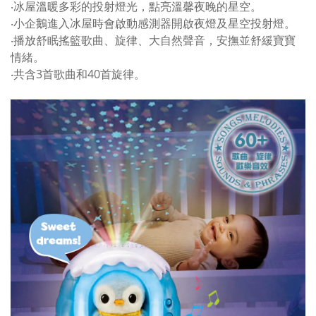
‧冰屋溫暖多彩的投射燈光，點亮溫馨夜晚的星空。
‧小企鵝進入冰屋時會啟動感測器開啟夜燈及星空投射燈。
‧播放舒眠搖籃歌曲、旋律、大自然聲音，安撫並舒緩寶寶
情緒。
‧共含3首歌曲和40首旋律。