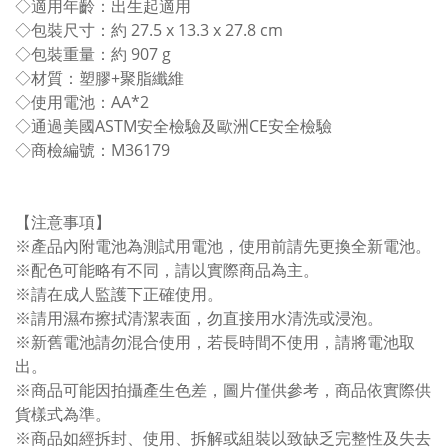
◇適用年齡：出生起適用
◇包裝尺寸：約 27.5 x 13.3 x 27.8 cm
◇包裝重量：約 907 g
◇材質：塑膠+聚脂纖維
◇使用電池：AA*2
◇通過美國ASTM安全檢驗及歐洲CE安全檢驗
◇商檢編號：M36179
【注意事項】
※產品內附電池為測試用電池，使用前請先更換全新電池。
※配色可能略有不同，請以實際商品為主。
※請在成人監護下正確使用。
※請用濕布擦拭清潔表面，勿直接用水清洗或浸泡。
※新舊電池請勿混合使用，若長時間不使用，請將電池取
出。
※商品可能因拍攝產生色差，圖片僅供參考，商品依實際供
貨樣式為準。
※商品如經拆封、使用、拆解或組裝以致缺乏完整性及失去