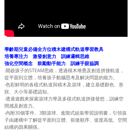
學齡期兒童必備全方位積木建構式軌道學習教具
培養專注力 激發創意力 訓練邏輯思維
強化空間概念 鼓勵動手能力 訓練手眼協調
‧開啟孩子的STEAM思維，透過積木堆疊及創造拼接軌道，
從平面到立體，培養孩子動腦思考及解決問題的能力。
‧色彩鮮明的各樣式軌道與積木及滾球，建立基礎顏色、形
狀、大小等基礎認知。
‧透過遊戲來探索滾球力學及多樣式軌道拼接發想，訓練空
間感及創造力。
‧內附30個零件、3顆滾球、進階式組裝學習說明書，引領孩
子由建構中了解從平面到立體、前後順序、坡度高低、空間
結構的因果關係。