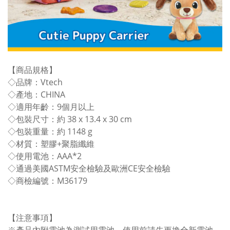
【商品規格】
◇品牌：Vtech
◇產地：CHINA
◇適用年齡：9個月以上
◇包裝尺寸：約 38 x 13.4 x 30 cm
◇包裝重量：約 1148 g
◇材質：塑膠+聚脂纖維
◇使用電池：AAA*2
◇通過美國ASTM安全檢驗及歐洲CE安全檢驗
◇商檢編號：M36179
【注意事項】