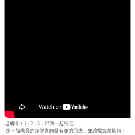
起飛啦！1 - 2 - 3，跟我一起飛吧！
‧按下熊機長的頭部會觸發有趣的回應，並讓螺旋槳旋轉！