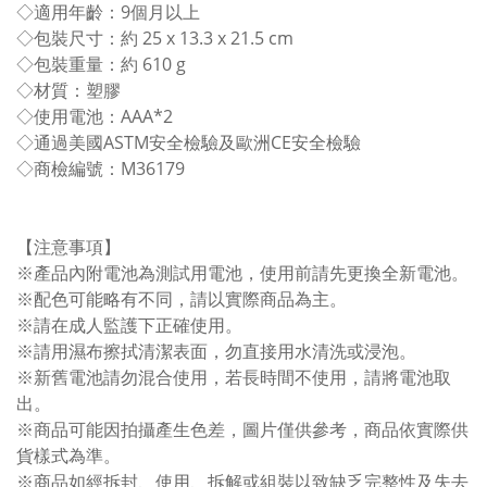
◇適用年齡：9個月以上
◇包裝尺寸：約 25 x 13.3 x 21.5 cm
◇包裝重量：約 610 g
◇材質：塑膠
◇使用電池：AAA*2
◇通過美國ASTM安全檢驗及歐洲CE安全檢驗
◇商檢編號：M36179
【注意事項】
※產品內附電池為測試用電池，使用前請先更換全新電池。
※配色可能略有不同，請以實際商品為主。
※請在成人監護下正確使用。
※請用濕布擦拭清潔表面，勿直接用水清洗或浸泡。
※新舊電池請勿混合使用，若長時間不使用，請將電池取
出。
※商品可能因拍攝產生色差，圖片僅供參考，商品依實際供
貨樣式為準。
※商品如經拆封、使用、拆解或組裝以致缺乏完整性及失去