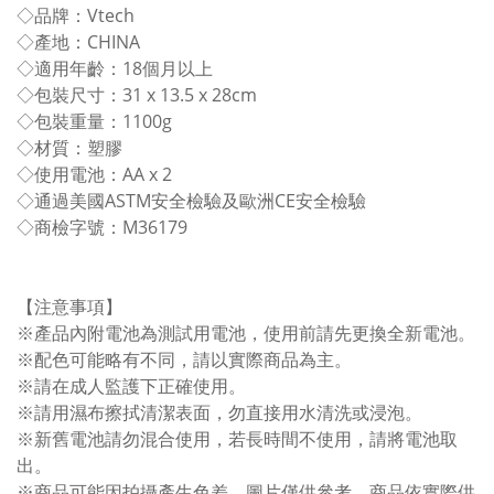
◇品牌：Vtech
◇產地：CHINA
◇適用年齡：18個月以上
◇包裝尺寸：31 x 13.5 x 28cm
◇包裝重量：1100g
◇材質：塑膠
◇使用電池：AA x 2
◇通過美國ASTM安全檢驗及歐洲CE安全檢驗
◇商檢字號：M36179
【注意事項】
※產品內附電池為測試用電池，使用前請先更換全新電池。
※配色可能略有不同，請以實際商品為主。
※請在成人監護下正確使用。
※請用濕布擦拭清潔表面，勿直接用水清洗或浸泡。
※新舊電池請勿混合使用，若長時間不使用，請將電池取
出。
※商品可能因拍攝產生色差，圖片僅供參考，商品依實際供