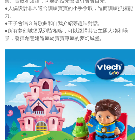
樂、音效和短語，閃爍的燈光會吸引寶寶目光。
●人偶設計非常適合訓練寶寶的小手拿取，進而訓練抓握能
力。
●王子會唱３首歌曲和自我介紹等趣味對話。
●所有夢幻城堡系列皆相容，可以添購其它主題人物和場
景，發揮創意建造屬於寶寶專屬的夢幻城堡。