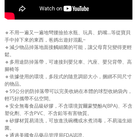
🔹不用一遍又一遍地彎腰撿拾水瓶、玩具、奶嘴...等從寶貝
手中掉下來的東西，爸媽出遊好混亂~
🔹減少物品掉落地面接觸細菌的可能，讓父母育兒變得更輕
鬆。
🔹多用途防掉落帶，可連接到嬰兒車、汽座、嬰兒背帶、高
腳椅等
🔹依據使用的環境，多段式的隨意調節大小，捆綁不同尺寸
的物品。
🔹59公分的防掉落帶可以完美收納在本體的球型收納袋內，
輕巧好攜帶不佔空間。
🔹安全無毒食品級矽膠，不含環境賀爾蒙雙酚A(BPA)、不含
塑化劑、不含PVC、不含鉛等有害物質。
🔹矽膠材質易清洗，可放進洗碗機或水煮消毒，不易滋生細
菌。
🔹通過美國食品藥品管理局FDA認證。