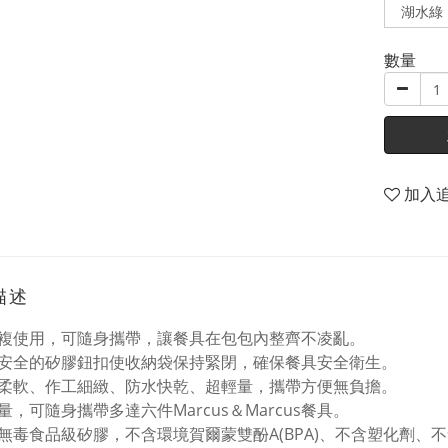
數量
加入
描述
重複使用，可隨身攜帶，讓餐具在包包內整齊不凌亂。
個安全的矽膠鈕扣使收納袋保持緊閉，確保餐具安全衛生。
質柔軟、作工細緻、防水快乾、超輕量，攜帶方便無負擔。
容量，可隨身攜帶多達六件Marcus＆Marcus餐具。
全無毒食品級矽膠，不含環境賀爾蒙雙酚A(BPA)、不含塑化劑、