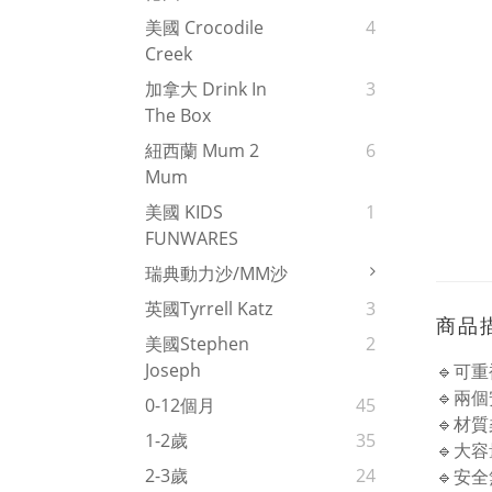
美國 Crocodile
4
Creek
加拿大 Drink In
3
The Box
紐西蘭 Mum 2
6
Mum
美國 KIDS
1
FUNWARES
瑞典動力沙/MM沙
英國Tyrrell Katz
3
商品
美國Stephen
2
Joseph
🔹可
🔹兩
0-12個月
45
🔹材
1-2歲
35
🔹大
2-3歲
24
🔹安