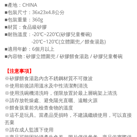
■產地：CHINA
■包裝尺寸：36x23x4.8公分
■包裝重量：360g
■材質：食品級矽膠
■耐熱溫度：-20℃~220℃(矽膠兒童餐碗)
-20℃~120℃(立體圍兜／餵食湯匙)
■適用年齡：6個月以上
■內容物 : 矽膠立體圍兜 / 矽膠餵食湯匙 / 矽膠兒童餐碗
【注意事項】
※矽膠餵食湯匙內含不銹鋼材質不可微波
※使用前後請用溫水及中性清潔劑清洗
※使用洗碗機清洗時，僅限放置於最上層碗架上清洗
※請存放乾燥處、避免陽光直曬、遠離火源
※餵食孩童前先檢查食物的溫度
※這不是玩具。當產品受損時，不建議繼續使用，可以直接
丟棄
※請在成人監護下使用
※商品可能因拍攝產生色差，圖片僅供參考，商品依實際供