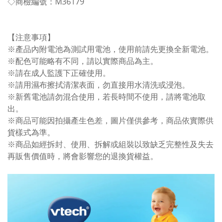
◇商檢編號：M36179
【注意事項】
※產品內附電池為測試用電池，使用前請先更換全新電池。
※配色可能略有不同，請以實際商品為主。
※請在成人監護下正確使用。
※請用濕布擦拭清潔表面，勿直接用水清洗或浸泡。
※新舊電池請勿混合使用，若長時間不使用，請將電池取
出。
※商品可能因拍攝產生色差，圖片僅供參考，商品依實際供
貨樣式為準。
※商品如經拆封、使用、拆解或組裝以致缺乏完整性及失去
再販售價值時，將會影響您的退換貨權益。