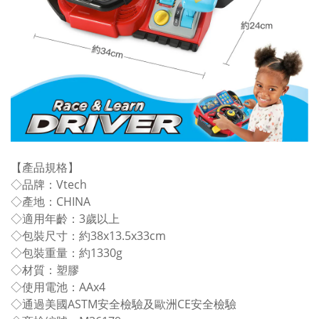
【產品規格】
◇品牌：Vtech
◇產地：CHINA
◇適用年齡：3歲以上
◇包裝尺寸：約38x13.5x33cm
◇包裝重量：約1330g
◇材質：塑膠
◇使用電池：AAx4
◇通過美國ASTM安全檢驗及歐洲CE安全檢驗