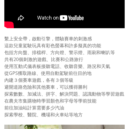
繫上安全帶，啟動引擎，體驗賽車的刺激感
這款兒童駕駛玩具有彩色螢幕和許多擬真的功能
包括方向盤、排檔桿、方向燈、警示燈、雨刷和喇叭等
共有20個刺激的遊戲、比賽和公路旅行
使用互動式儀表板接聽電話、收聽音樂、路況和天氣
從GPS獲取路線、使用自動駕駛前往目的地
內建３個賽車遊戲，各有３個等級
避開道路危險和其他賽車，可以獲得勝利
探索數數、加減法、拼字、解決問題、認識動物等學習遊戲
在農夫市集購物時學習顏色和字母等學前技能
前往加油站計算需要多少汽油
探索學校、醫院、機場和火車站等地方