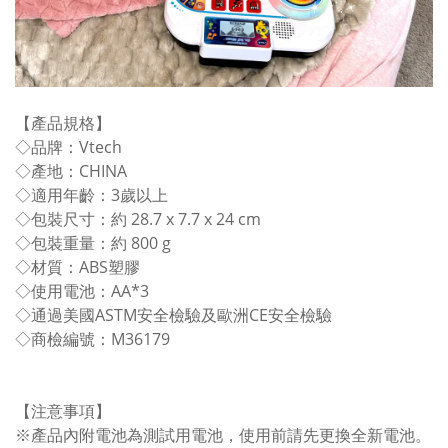
【產品規格】
◇品牌：Vtech
◇產地：CHINA
◇適用年齡：3歲以上
◇包裝尺寸：約 28.7 x 7.7 x 24 cm
◇包裝重量：約 800 g
◇材質：ABS塑膠
◇使用電池：AA*3
◇通過美國ASTM安全檢驗及歐洲CE安全檢驗
◇商檢編號：M36179
【注意事項】
※產品內附電池為測試用電池，使用前請先更換全新電池。