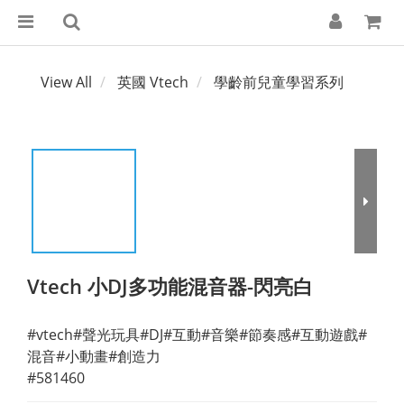
View All
英國 Vtech
學齡前兒童學習系列
Vtech 小DJ多功能混音器-閃亮白
#vtech#聲光玩具#DJ#互動#音樂#節奏感#互動遊戲#
混音#小動畫#創造力
#581460