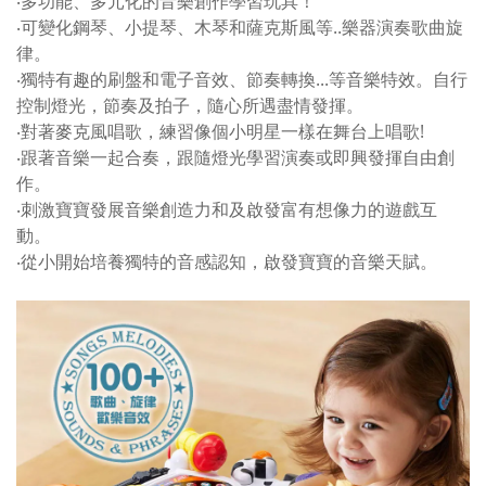
‧多功能、多元化的音樂創作學習玩具！
‧可變化鋼琴、小提琴、木琴和薩克斯風等..樂器演奏歌曲旋
律。
‧獨特有趣的刷盤和電子音效、節奏轉換...等音樂特效。自行
控制燈光，節奏及拍子，隨心所遇盡情發揮。
‧對著麥克風唱歌，練習像個小明星一樣在舞台上唱歌!
‧跟著音樂一起合奏，跟隨燈光學習演奏或即興發揮自由創
作。
‧刺激寶寶發展音樂創造力和及啟發富有想像力的遊戲互
動。
‧從小開始培養獨特的音感認知，啟發寶寶的音樂天賦。