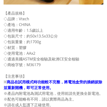
【產品規格】
◇品牌：Vtech
◇產地：CHINA
◇適用年齡：1.5歲以上
◇包裝尺寸：約50x13.5x33公分
◇包裝重量：約1700g
◇材質：塑膠
◇使用電池：AAx2
◇通過美國ASTM安全檢驗及歐洲CE安全檢驗
◇商檢字號：M36179
【注意事項】
※
商品在試用模式時功能較不完整，將電池盒旁的插銷拔除
並重新開機，即可正常使用。
※產品內附電池為測試用電池，使用前請先更換全新電池。
※配色可能略有不同，請以實際商品為主。
※請在成人監護下正確使用。