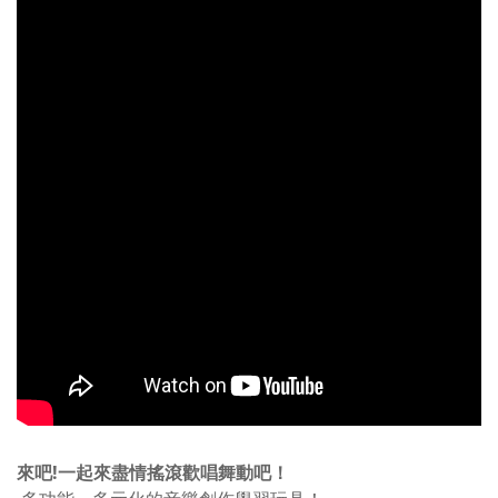
來吧!一起來盡情搖滾歡唱舞動吧！