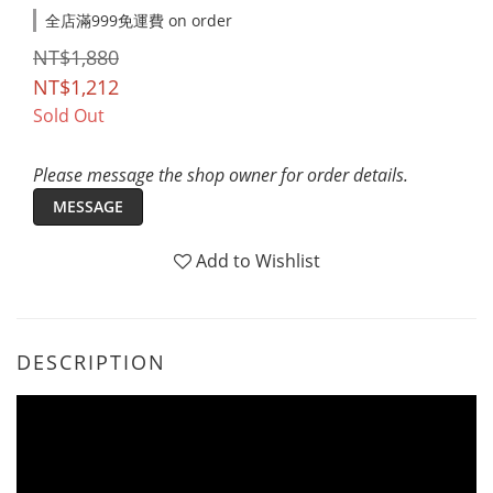
全店滿999免運費 on order
NT$1,880
NT$1,212
Sold Out
Please message the shop owner for order details.
MESSAGE
Add to Wishlist
DESCRIPTION