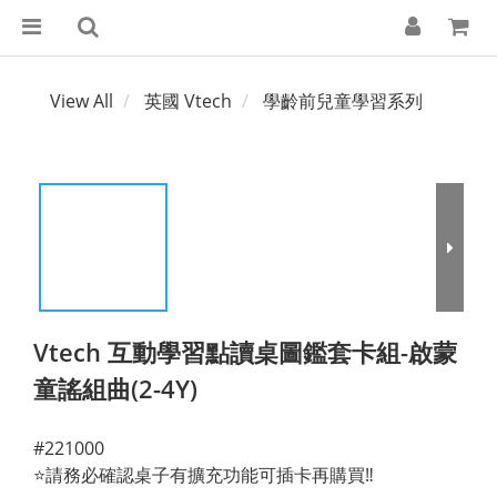
View All
英國 Vtech
學齡前兒童學習系列
Vtech 互動學習點讀桌圖鑑套卡組-啟蒙
童謠組曲(2-4Y)
#221000
⭐請務必確認桌子有擴充功能可插卡再購買‼