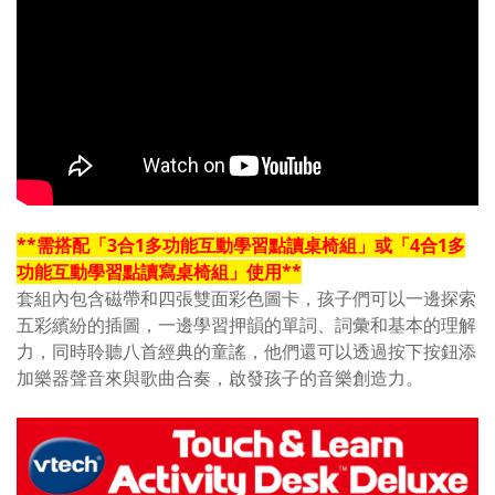
**
需搭配「3合1多功能互動學習點讀桌椅組」或「4合1多
功能互動學習點讀寫桌椅組」使用
**
套組內包含磁帶和四張雙面彩色圖卡，孩子們可以一邊探索
五彩繽紛的插圖，一邊學習押韻的單詞、詞彙和基本的理解
力，同時聆聽八首經典的童謠，他們還可以透過按下按鈕添
加樂器聲音來與歌曲合奏，啟發孩子的音樂創造力。