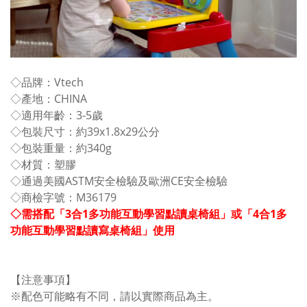
◇品牌：Vtech
◇產地：CHINA
◇適用年齡：3-5歲
◇包裝尺寸：約39x1.8x29公分
◇包裝重量：約340g
◇材質：塑膠
◇通過美國ASTM安全檢驗及歐洲CE安全檢驗
◇商檢字號：M36179
◇
需搭配「3合1多功能互動學習點讀桌椅組」或「4合1多
功能互動學習點讀寫桌椅組」使用
【注意事項】
※配色可能略有不同，請以實際商品為主。