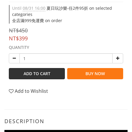
Until
08/31 16:00
夏日玩沙樂-任2件95折 on selected
categories
全店滿999免運費 on order
NT$450
NT$399
QUANTITY
ADD TO CART
BUY NOW
Add to Wishlist
DESCRIPTION