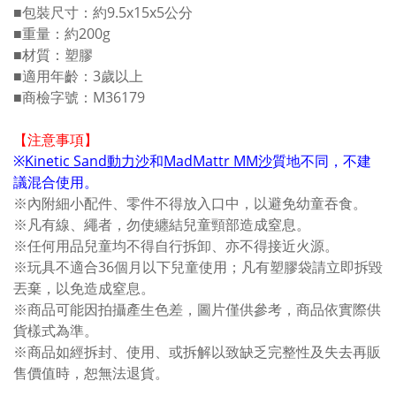
■包裝尺寸：約9.5x15x5公分
■重量：約200g
■材質：塑膠
■適用年齡：3歲以上
■商檢字號：M36179
【注意事項】
※
Kinetic Sand動力沙
和
MadMattr MM沙
質地不同，不建
議混合使用。
※內附細小配件、零件不得放入口中，以避免幼童吞食。
※凡有線、繩者，勿使纏結兒童頸部造成窒息。
※任何用品兒童均不得自行拆卸、亦不得接近火源。
※玩具不適合36個月以下兒童使用；凡有塑膠袋請立即拆毀
丟棄，以免造成窒息。
※商品可能因拍攝產生色差，圖片僅供參考，商品依實際供
貨樣式為準。
※商品如經拆封、使用、或拆解以致缺乏完整性及失去再販
售價值時，恕無法退貨。