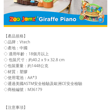
【產品規格】
◇品牌：Vtech
◇產地：中國
◇ 適用年齡：18個月以上
◇ 包裝尺寸：約40.2 x 9 x 32.8 cm
◇包裝重量：約1448公克
◇材質：塑膠
◇使用電池：AA*3
◇通過美國ASTM安全檢驗及歐洲CE安全檢驗
◇商檢編號：M36179
【注意事項】