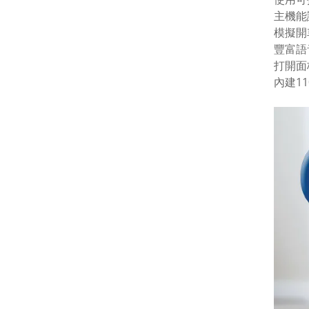
主機能
模擬開
豐富語
打開面
內建1