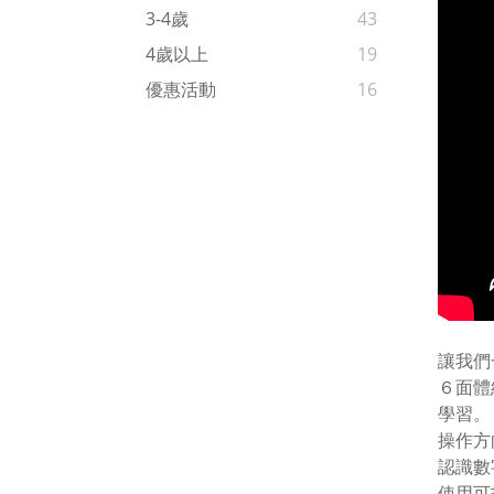
3-4歲
43
4歲以上
19
優惠活動
16
讓我們
６面體
學習。
操作方
認識數
使用可