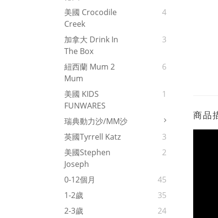
美國 Crocodile
4
Creek
加拿大 Drink In
3
The Box
紐西蘭 Mum 2
6
Mum
美國 KIDS
1
FUNWARES
商品
瑞典動力沙/MM沙
英國Tyrrell Katz
3
美國Stephen
2
Joseph
0-12個月
45
1-2歲
35
2-3歲
24