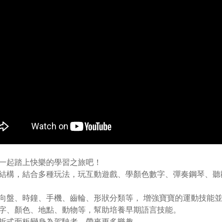
一起踏上快樂的學習之旅吧！
結構，結合多種玩法，玩互動遊戲、學顏色數字、彈奏鋼琴、聽
向盤、時鐘、手機、齒輪、形狀分類等， 增強寶寶的運動技能
字、顏色、地點、動物等，幫助培養早期語言技能。
拆式面板變身為駕駛者，帶來更多樂趣。