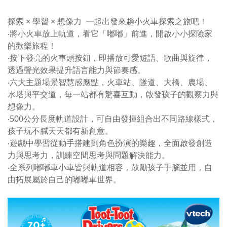
探索 × 學習 × 想像力 一起出發來趟小火車探索之旅吧！
‧將小火車放上軌道，看它「嘟嘟」前進，開啟小小探險家
的歡樂旅程！
‧按下發亮的火車頭按鈕，即播放可愛短語、歌曲與旋律，
透過聲光效果提升語言能力與節奏感。
‧六大主題場景智慧感應點，火車站、隧道、大橋、農場、
水塔與平交道，每一站都有驚喜互動，啟發孩子的觀察力與
想像力。
‧500公分長度軌道設計，可自由發揮組合出不同路線樣式，
孩子玩不膩天天都有新創意。
‧遊戲中學習從動手搭建到角色扮演的樂趣，全面啟發創造
力與思考力，訓練空間思考與問題解決能力。
‧全系列嘟嘟車小車皆與軌道相容，鼓勵孩子手腦並用，自
由拓展屬於自己的嘟嘟車世界。