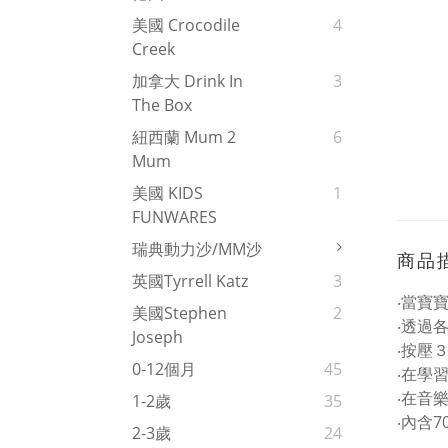
美國 Crocodile
4
Creek
加拿大 Drink In
3
The Box
紐西蘭 Mum 2
6
Mum
美國 KIDS
1
FUNWARES
瑞典動力沙/MM沙
商品
英國Tyrrell Katz
3
‧當寶
美國Stephen
2
‧透過
Joseph
‧按壓
0-12個月
45
‧在學
‧在音
1-2歲
35
‧內含
2-3歲
24