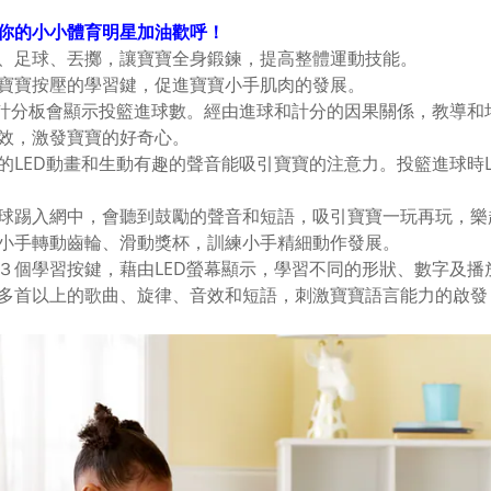
你的小小體育明星加油歡呼！
球、足球、丟擲，讓寶寶全身鍛鍊，提高整體運動技能。
合寶寶按壓的學習鍵，促進寶寶小手肌肉的發展。
ED計分板會顯示投籃進球數。經由進球和計分的因果關係，教導
效，激發寶寶的好奇心。
富的LED動畫和生動有趣的聲音能吸引寶寶的注意力。投籃進球時L
足球踢入網中，會聽到鼓勵的聲音和短語，吸引寶寶一玩再玩，樂
動小手轉動齒輪、滑動獎杯，訓練小手精細動作發展。
壓３個學習按鍵，藉由LED螢幕顯示，學習不同的形狀、數字及
含多首以上的歌曲、旋律、音效和短語，刺激寶寶語言能力的啟