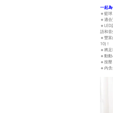
一起為
🔹籃
🔹適
🔹L
語和音
🔹豐
10)！
🔹將
🔹動
🔹按
🔹內