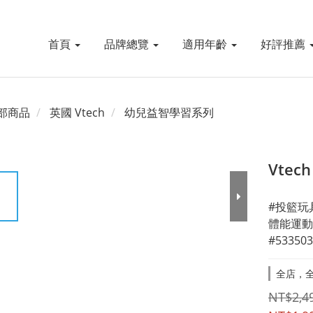
首頁
品牌總覽
適用年齡
好評推薦
部商品
英國 Vtech
幼兒益智學習系列
Vte
#投籃玩
體能運動
#533503
全店，全
NT$2,4