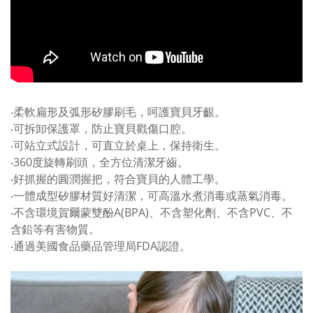
‧柔軟扁形及弧形矽膠刷毛，呵護寶貝牙齦。
‧可拆卸保護罩，防止寶貝戳傷口腔。
‧可站立式設計，可直立於桌上，保持衛生。
‧360度旋轉刷頭，全方位清潔牙齒。
‧好抓握的圓潤握把，符合寶貝的人體工學。
‧一體成型矽膠材質好清潔，可高溫水煮消毒或蒸氣消毒。
‧不含環境賀爾蒙雙酚A(BPA)、不含塑化劑、不含PVC、不
含鉛等有害物質。
‧通過美國食品藥品管理局FDA認證。