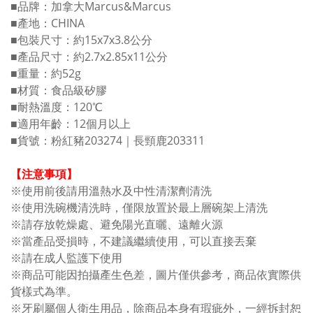
■品牌：加拿大Marcus&Marcus
■產地：CHINA
■包裝尺寸：約15x7x3.8公分
■產品尺寸：約2.7x2.85x11公分
■重量：約52g
■材質：食品級矽膠
■耐熱溫度：120℃
■適用年齡：12個月以上
■貨號：粉紅豬203274｜長頸鹿203311
【注意事項】
※使用前後請用溫熱水及中性清潔劑清洗
※使用洗碗機清洗時，僅限放置於最上層碗架上清洗
※請存放乾燥處、避免陽光直曬、遠離火源
※當產品受損時，不建議繼續使用，可以直接丟棄
※請在成人監護下使用
※商品可能因拍攝產生色差，圖片僅供參考，商品依實際供
貨樣式為準。
※牙刷屬個人衛生用品，除商品本身有瑕疵外，一經拆封恕