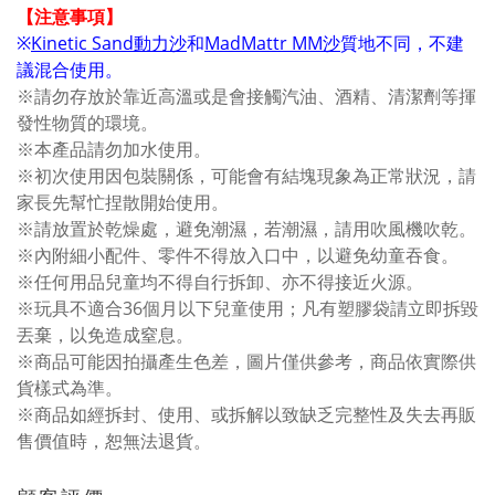
【注意事項】
※
Kinetic Sand動力沙
和
MadMattr MM沙
質地不同，不建
議混合使用。
※請勿存放於靠近高溫或是會接觸汽油、酒精、清潔劑等揮
發性物質的環境。
※本產品請勿加水使用。
※初次使用因包裝關係，可能會有結塊現象為正常狀況，請
家長先幫忙捏散開始使用。
※請放置於乾燥處，避免潮濕，若潮濕，請用吹風機吹乾。
※內附細小配件、零件不得放入口中，以避免幼童吞食。
※任何用品兒童均不得自行拆卸、亦不得接近火源。
※玩具不適合36個月以下兒童使用；凡有塑膠袋請立即拆毀
丟棄，以免造成窒息。
※商品可能因拍攝產生色差，圖片僅供參考，商品依實際供
貨樣式為準。
※商品如經拆封、使用、或拆解以致缺乏完整性及失去再販
售價值時，恕無法退貨。