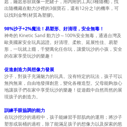
匙，鑰匙形狀就像一把鏟子，用內附的工具(3種隨機)，找
出隨機藏在動力沙裡的3個寶石，還有12分之1的機率，可
以找到金幣(材質為塑膠)。
98%沙子+2%魔法！易塑形、好清理，安全無毒！
神奇的 Kinetic Sand 動力沙～100%安全無毒，通過台灣及
歐美國家安全玩具認證。好清理、柔軟、延展性佳、易塑
形，一玩就上癮，千變萬化任你玩，讓愛玩沙的小孩，安全
的在家享受玩沙的樂趣！
促進創造力與想像力發展
沙子，對孩子充滿魅力的玩具。沒有特定的玩法，孩子可以
無拘無束，自由地發揮創意，變化各種造型。父母能夠放心
地讓孩子們在家中享受玩沙的樂趣！從遊戲中自然而然的展
現孩子的創造力。
訓練手眼協調的能力
在玩沙挖沙的過程中，孩子能練習手部肌肉的運用；將沙子
塑形或裝桶的過程，除了能滿足孩子的想像力以及探索的慾