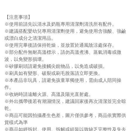
【注意事項】
※使用前請先以清水及奶瓶專用清潔劑清洗所有配件。
※建議搭配嬰幼兒專用清潔劑使用，避免使用含強酸、強鹼
或漂白成分之清潔用品。
※使用完畢後請保持乾燥，並放置於通風陰涼處保存。
※部分配件無耐高溫標示，請勿高溫煮沸、蒸氣消毒或微
波，以免變形損壞。
※矽膠刷頭請避免接觸尖銳物品，以免造成破損。
※刷具如有變形、破裂或刷毛脫落請立即更換。
※本產品非玩具，請避免孩童單獨使用，需由成人陪同操
作。
※收納時請遠離火源、高溫及陽光直射處。
※外出攜帶後若有潮濕情況，建議回家後再次清潔並完全晾
乾。
※商品可能因拍攝產生色差，圖片僅供參考，商品依實際供
貨樣式為準
※商品如經拆封、使用、拆解或組裝以致缺乏完整性及失去