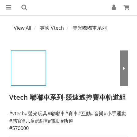
View All
英國 Vtech
聲光嘟嘟車系列
Vtech 嘟嘟車系列-競速遙控賽車軌道組
#vtech#聲光玩具#嘟嘟車#賽車#互動#音樂#小手運動
#感官#兒童#遙控#電動#軌道
#570000