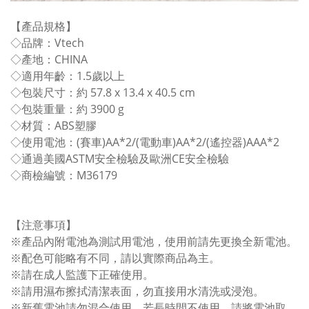
【產品規格】
◇品牌：Vtech
◇產地：CHINA
◇適用年齡：1.5歲以上
◇包裝尺寸：約 57.8 x 13.4 x 40.5 cm
◇包裝重量：約 3900 g
◇材質：ABS塑膠
◇使用電池：(賽車)AA*2/(電動車)AA*2/(遙控器)AAA*2
◇通過美國ASTM安全檢驗及歐洲CE安全檢驗
◇商檢編號：M36179
【注意事項】
※產品內附電池為測試用電池，使用前請先更換全新電池。
※配色可能略有不同，請以實際商品為主。
※請在成人監護下正確使用。
※請用濕布擦拭清潔表面，勿直接用水清洗或浸泡。
※新舊電池請勿混合使用，若長時間不使用，請將電池取