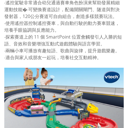
‧遙控駕駛非常適合幼兒通過賽車角色扮演來幫助發展精細
運動技能�‧可變換賽道設計，配備開關閘門、隧道與對決
發射器，120公分賽道可自由組合，創造多樣競賽玩法。
‧使用遙控器控制遙控賽車，與自動行駛的動力賽車競速，
培養手眼協調與反應能力。
‧探索賽道上的 11 個 SmartPoint 位置會觸發引人入勝的短
語、音效和音樂增強互動式遊戲體驗與語言學習。
‧兩輛小車可播放有趣短語、歌曲與旋律，提升遊戲樂趣。
‧適合與家人或朋友一起玩，培養社交互動精神。