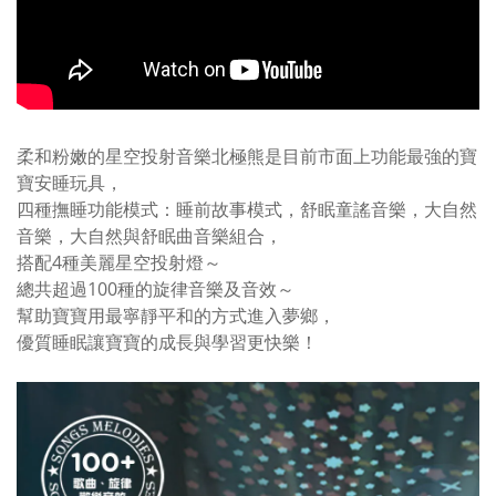
柔和粉嫩的星空投射音樂北極熊是目前市面上功能最強的寶
寶安睡玩具，
四種撫睡功能模式：睡前故事模式，舒眠童謠音樂，大自然
音樂，大自然與舒眠曲音樂組合，
搭配4種美麗星空投射燈～
總共超過100種的旋律音樂及音效～
幫助寶寶用最寧靜平和的方式進入夢鄉，
優質睡眠讓寶寶的成長與學習更快樂！