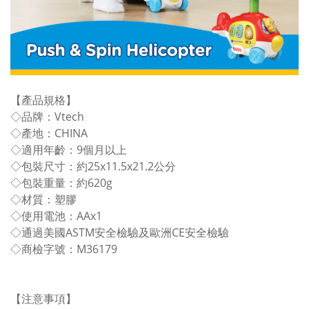
【產品規格】
◇品牌：Vtech
◇產地：CHINA
◇適用年齡：9個月以上
◇包裝尺寸：約25x11.5x21.2公分
◇包裝重量：約620g
◇材質：塑膠
◇使用電池：AAx1
◇通過美國ASTM安全檢驗及歐洲CE安全檢驗
◇商檢字號：M36179
【注意事項】