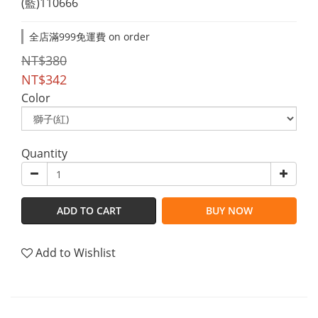
(藍)110666
全店滿999免運費 on order
NT$380
NT$342
Color
Quantity
ADD TO CART
BUY NOW
Add to Wishlist