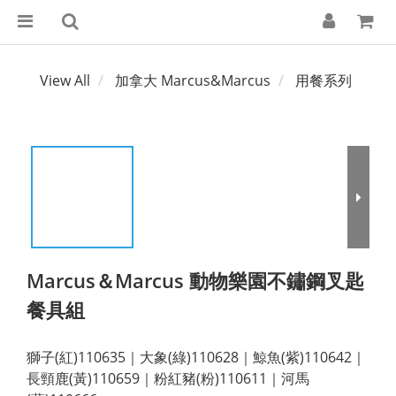
View All
加拿大 Marcus&Marcus
用餐系列
Marcus＆Marcus 動物樂園不鏽鋼叉匙
餐具組
獅子(紅)110635｜大象(綠)110628｜鯨魚(紫)110642｜
長頸鹿(黃)110659｜粉紅豬(粉)110611｜河馬