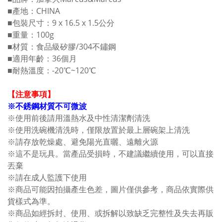
■產地：CHINA
■包裝尺寸：9 x 16.5 x 1.5公分
■重量：100g
■材質：食品級矽膠/304不鏽鋼
■適用年齡：36個月
■耐熱溫度：-20℃~120℃
【注意事項】
※不銹鋼材質不可微波
※使用前後請用溫熱水及中性清潔劑清洗
※使用洗碗機清洗時，僅限放置於最上層碗架上清洗
※請存放乾燥處、避免陽光直曬、遠離火源
※這不是玩具。當產品受損時，不建議繼續使用，可以直接
丟棄
※請在成人監護下使用
※商品可能因拍攝產生色差，圖片僅供參考，商品依實際供
貨樣式為準。
※商品如經拆封、使用、或拆解以致缺乏完整性及失去再販