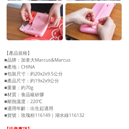
【產品規格】
■品牌：加拿大Marcus&Marcus
■產地：CHINA
■包裝尺寸：約20x2x9.5公分
■產品尺寸：約19x2x9公分
■重量：約70g
■材質：食品級矽膠
■耐熱溫度：220℃
■適用年齡：出生起適用
■貨號：玫瑰粉116149｜湖水綠116132
【注意事項】