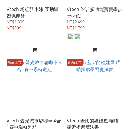
Vtech 粉紅豬小妹-互動學
Vtech 2合1多功能寶寶學步
習佩佩豬
車(2色)
NT$1,399
NT$2,499
NT$899
NT$1,799
新品上市
新品上市
Vtech 聲光城市嘟嘟車-4合
Vtech 蓋比的娃娃屋-喵喵
1賽車場軌道組
探索學習魔法書