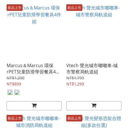
新品上市
新品上市
Marcus＆Marcus 環保
Vtech 聲光城市嘟嘟車-城
rPET兒童防滑學習餐具4件
市警察局軌道組
組
NT$1,200
NT$1,799
NT$899
NT$1,299
新品上市
新品上市